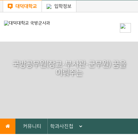
대덕대학교
입학정보
국방공무원(장교·부사관·군무원) 꿈을
이뤄주는
커뮤니티