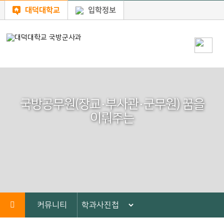
대덕대학교
입학정보
국방공무원(장교·부사관·군무원) 꿈을
이뤄주는
커뮤니티