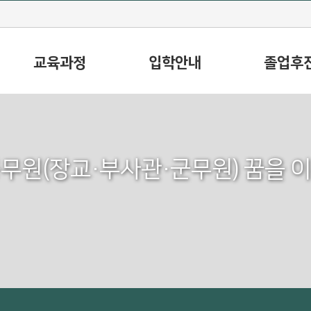
교육과정
입학안내
졸업후
무원(장교·부사관·군무원) 꿈을 